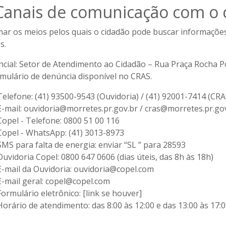
 Canais de comunicação com o 
mar os meios pelos quais o cidadão pode buscar informações
s.
cial:
Setor de Atendimento ao Cidadão – Rua Praça Rocha Po
rmulário de denúncia disponível no CRAS.
Telefone:
(41) 93500-9543 (Ouvidoria) / (41) 92001-7414 (CRA
E-mail:
ouvidoria@morretes.pr.gov.br / cras@morretes.pr.go
Copel - Telefone:
0800 51 00 116
Copel - WhatsApp:
(41) 3013-8973
SMS para falta de energia:
enviar “SL
” para 28593
Ouvidoria Copel:
0800 647 0606 (dias úteis, das 8h às 18h)
E-mail da Ouvidoria:
ouvidoria@copel.com
E-mail geral:
copel@copel.com
Formulário eletrônico:
[link se houver]
Horário de atendimento:
das 8:00 às 12:00 e das 13:00 às 17:0