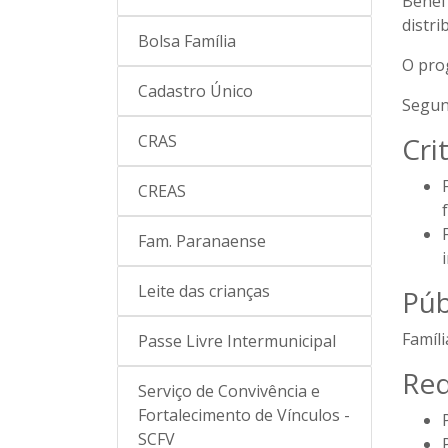
Benefí
distri
Bolsa Família
O pro
Cadastro Único
Segun
CRAS
Cri
CREAS
Fam. Paranaense
Leite das crianças
Púb
Famíli
Passe Livre Intermunicipal
Req
Serviço de Convivência e
Fortalecimento de Vínculos -
SCFV