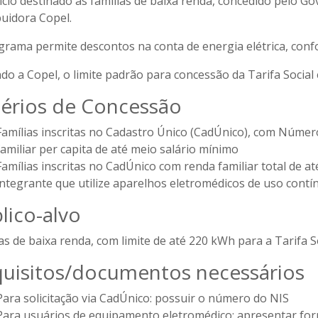
cio destinado às famílias de baixa renda, concedido pelo G
buidora Copel.
grama permite descontos na conta de energia elétrica, conf
do a Copel, o limite padrão para concessão da Tarifa Socia
térios de Concessão
Famílias inscritas no Cadastro Único (CadÚnico), com Número 
familiar per capita de até meio salário mínimo
Famílias inscritas no CadÚnico com renda familiar total de 
integrante que utilize aparelhos eletromédicos de uso contí
lico-alvo
as de baixa renda, com limite de até 220 kWh para a Tarifa So
uisitos/documentos necessários
Para solicitação via CadÚnico: possuir o número do NIS
Para usuários de equipamento eletromédico: apresentar fo