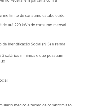
overno Federal em parceria com a
orme limite de consumo estabelecido.
l é de até 220 kWh de consumo mensal.
de Identificação Social (NIS) e renda
até 3 salários mínimos e que possuam
nuo
cial.
rmulário médico e termo de compromisso