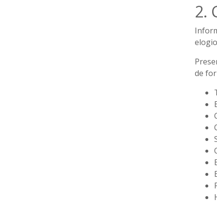
2.
Infor
elogio
Presen
de fo