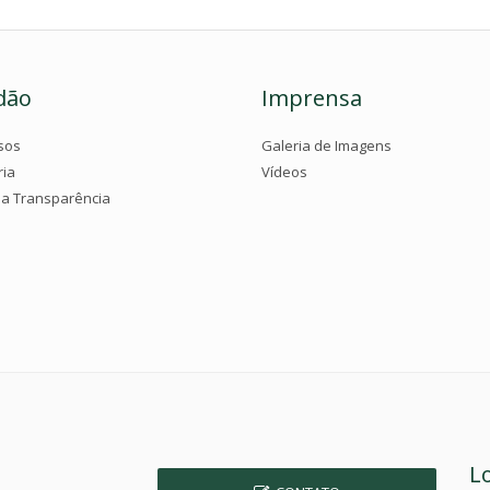
dão
Imprensa
sos
Galeria de Imagens
ria
Vídeos
da Transparência
L