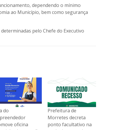
funcionamento, dependendo o mínimo
nomia ao Município, bem como segurança
m determinadas pelo Chefe do Executivo
feitura de
Sala do
Sala do
rretes decreta
Empreendedor
Empreended
to facultativo na
promove oficina
promove ofi