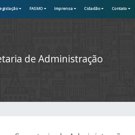
egislação
FASMO
Imprensa
Cidadão
Contato
etaria de Administração