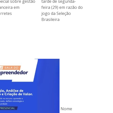
rde de segunda-
gratuita sobre Gestão
especial sob
ra (29) em razão do
de Tempo em
financeira e
o da Seleção
Morretes
Morretes
sileira
Nome