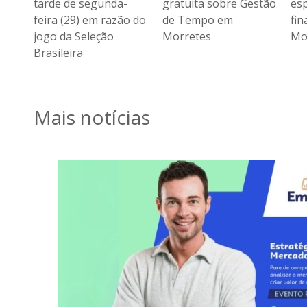
gratuita sobre Gestão
especial sobre gestão
ta
o do
de Tempo em
financeira em
fei
Morretes
Morretes
jog
Bra
Mais notícias