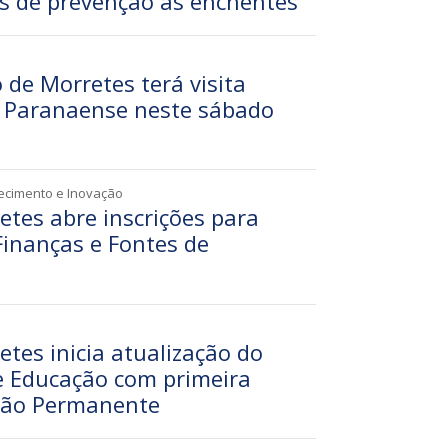
s de prevenção às enchentes
de Morretes terá visita
a Paranaense neste sábado
tecimento e Inovação
etes abre inscrições para
Finanças e Fontes de
etes inicia atualização do
e Educação com primeira
são Permanente