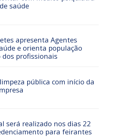
 de saúde
retes apresenta Agentes
aúde e orienta população
o dos profissionais
 limpeza pública com início da
empresa
l será realizado nos dias 22
redenciamento para feirantes