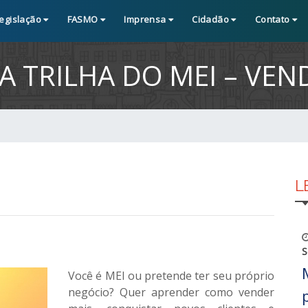
egislação
FASMO
Imprensa
Cidadão
Contato
A TRILHA DO MEI – VEN
L
S
Você é MEI ou pretende ter seu próprio
negócio? Quer aprender como vender