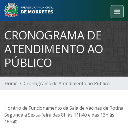
CRONOGRAMA DE
ATENDIMENTO AO
PÚBLICO
Home
Cronograma de Atendimento ao Público
Horário de Funcionamento da Sala de Vacinas de Rotina
Segunda a Sexta-feira das 8h às 11h40 e das 13h às
16h40