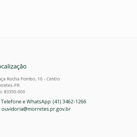
ocalização
aça Rocha Pombo, 10 - Centro
rretes-PR
p: 83350-000
Telefone e WhatsApp: (41) 3462-1266
ouvidoria@morretes.pr.gov.br