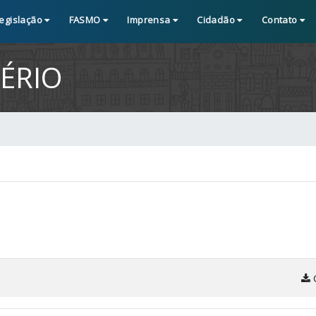
egislação
FASMO
Imprensa
Cidadão
Contato
ÉRIO
C