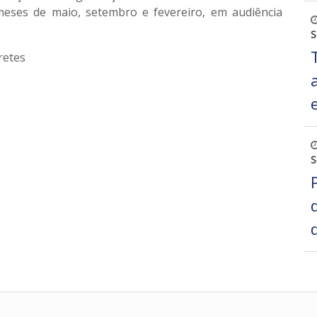
meses de maio, setembro e fevereiro, em audiência
S
retes
S