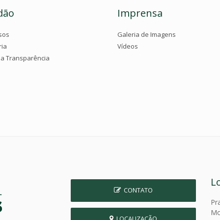
dão
Imprensa
sos
Galeria de Imagens
ria
Vídeos
da Transparência
L
CONTATO
Pr
Mo
LOCALIZAÇÃO