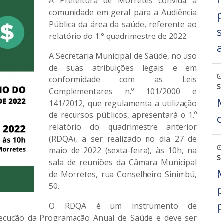
A Prefeitura de Morretes convida a
comunidade em geral para a Audiência
Pública da área da saúde, referente ao
relatório do 1.° quadrimestre de 2022.
A Secretaria Municipal de Saúde, no uso
de suas atribuições legais e em
conformidade com as Leis
S
Complementares n.º 101/2000 e
141/2012, que regulamenta a utilização
de recursos públicos, apresentará o 1.º
relatório do quadrimestre anterior
(RDQA), a ser realizado no dia 27 de
maio de 2022 (sexta-feira), às 10h, na
S
sala de reuniões da Câmara Municipal
de Morretes, rua Conselheiro Sinimbú,
50.
O RDQA é um instrumento de
cução da Programação Anual de Saúde e deve ser