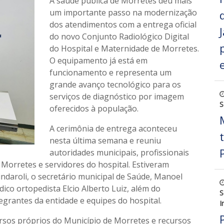
A saúde pública de Morretes deu mais
um importante passo na modernização
dos atendimentos com a entrega oficial
do novo Conjunto Radiológico Digital
do Hospital e Maternidade de Morretes.
O equipamento já está em
funcionamento e representa um
grande avanço tecnológico para os
serviços de diagnóstico por imagem
S
oferecidos à população.
A cerimônia de entrega aconteceu
nesta última semana e reuniu
autoridades municipais, profissionais
Morretes e servidores do hospital. Estiveram
indaroli, o secretário municipal de Saúde, Manoel
dico ortopedista Elcio Alberto Luiz, além do
S
egrantes da entidade e equipes do hospital.
I
rsos próprios do Município de Morretes e recursos