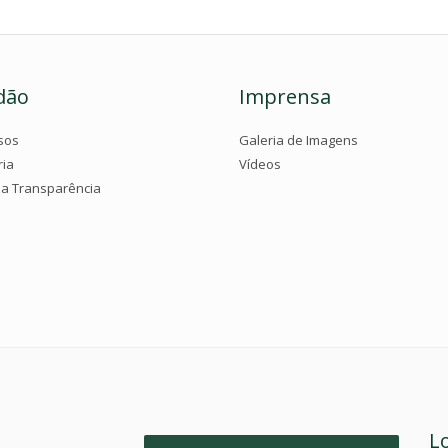
dão
Imprensa
sos
Galeria de Imagens
ria
Vídeos
da Transparência
L