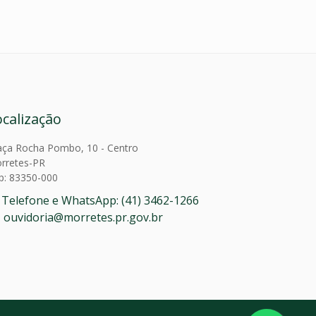
ocalização
aça Rocha Pombo, 10 - Centro
rretes-PR
p: 83350-000
Telefone e WhatsApp: (41) 3462-1266
ouvidoria@morretes.pr.gov.br