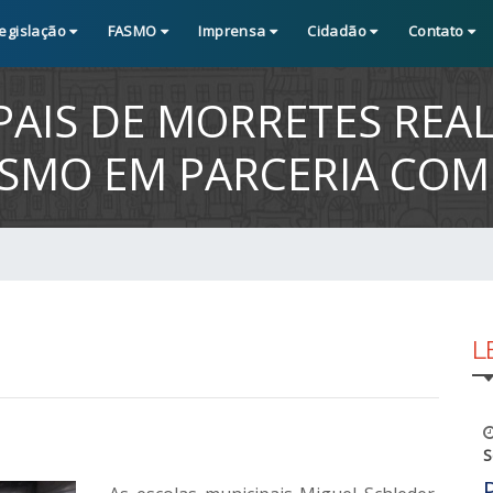
egislação
FASMO
Imprensa
Cidadão
Contato
AIS DE MORRETES REAL
MO EM PARCERIA COM
L
S