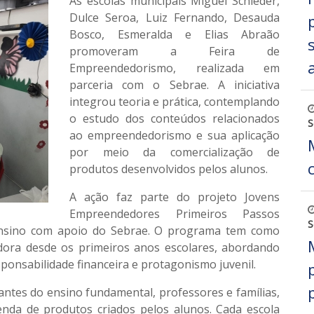
As escolas municipais Miguel Schleder,
Dulce Seroa, Luiz Fernando, Desauda
Bosco, Esmeralda e Elias Abraão
promoveram a Feira de
Empreendedorismo, realizada em
parceria com o Sebrae. A iniciativa
integrou teoria e prática, contemplando
o estudo dos conteúdos relacionados
S
ao empreendedorismo e sua aplicação
por meio da comercialização de
produtos desenvolvidos pelos alunos.
A ação faz parte do projeto Jovens
Empreendedores Primeiros Passos
S
 ensino com apoio do Sebrae. O programa tem como
dora desde os primeiros anos escolares, abordando
onsabilidade financeira e protagonismo juvenil.
ntes do ensino fundamental, professores e famílias,
nda de produtos criados pelos alunos. Cada escola