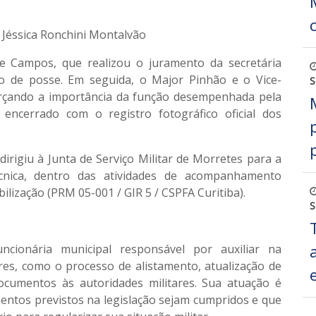
, Jéssica Ronchini Montalvão
te Campos
, que realizou o juramento da secretária
ro de posse. Em seguida, o
Major Pinhão
e o
Vice-
S
orçando a importância da função desempenhada pela
 encerrado com o registro fotográfico oficial dos
dirigiu à Junta de Serviço Militar de Morretes para a
cnica
, dentro das atividades de acompanhamento
lização (PRM 05-001 / GIR 5 / CSPFA Curitiba)
.
S
uncionária municipal responsável por
auxiliar na
res
, como o processo de alistamento, atualização de
cumentos às autoridades militares. Sua atuação é
entos previstos na legislação sejam cumpridos e que