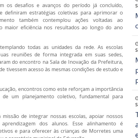
ram os
desafios e avanços
do período já concluído,
S
e definiram
estratégias coletivas
para aprimorar o
amento também contemplou ações voltadas ao
o maior eficiência nos resultados ao longo do ano
ontemplando todas as unidades da rede. As
escolas
S
uas reuniões de forma integrada em suas sedes,
param do encontro na
Sala de Inovação da Prefeitura
,
ede tivessem acesso às mesmas condições de estudo e
ducação, encontros como este reforçam a importância
ão de um
planejamento coletivo
, fundamental para
S
 missão de integrar nossas escolas, apoiar nossos
a aprendizagem dos alunos. Esse alinhamento é
tivos e para oferecer às crianças de Morretes uma