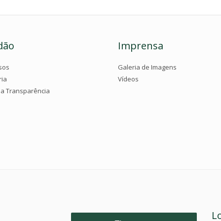
dão
Imprensa
sos
Galeria de Imagens
ria
Vídeos
da Transparência
L