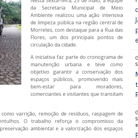
Nesta sexta-feira, 23 de maio, a equipe
da
Secretaria Municipal de Meio
Ambiente
realizou uma ação intensiva
de
limpeza pública
na região central de
Morretes, com destaque para a
Rua das
Flores
, um dos principais pontos de
circulação da cidade.
A iniciativa faz parte do cronograma de
manutenção urbana e teve como
S
objetivo
garantir a conservação dos
espaços públicos
, promovendo mais
bem-estar para moradores,
comerciantes e visitantes que transitam
s como varrição, remoção de resíduos, raspagem de
S
 entulhos. O trabalho reforça o compromisso da
I
 preservação ambiental e a valorização dos espaços