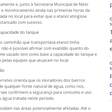
tamente e, junto à Secretaria Municipal de Meio
o e monitoramento ainda nas primeiras horas da
ada no local para evitar que o etanol atingisse
 estancado com sucesso.
S
 capacidade do tanque
 o caminhão que transportava etanol tinha
o, não é possível afirmar com exatidão quanto do
lume vazado tem como base a capacidade do tanque e
 pelas equipes que atuaram no local.
S
ção
orretes orienta que os moradores dos bairros
e qualquer fonte natural de água, como rios,
oriais confirmem a segurança para consumo e uso
s água tratada neste período.
 residam nas áreas potencialmente afetadas. Até o