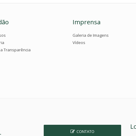
dão
Imprensa
sos
Galeria de Imagens
ria
Vídeos
da Transparência
L
CONTATO