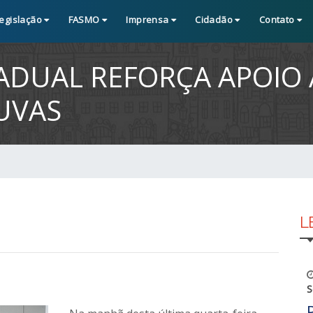
egislação
FASMO
Imprensa
Cidadão
Contato
TADUAL REFORÇA APOIO
UVAS
L
S