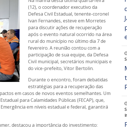
Na manhã desta última quarta-feira
(12), o coordenador executivo da
Defesa Civil Estadual, tenente-coronel
Ivan Fernandes, esteve em Morretes
para discutir ações de recuperação
após o evento natural ocorrido na área
rural do município no último dia 7 de
fevereiro. A reunião contou com a
participação de sua equipe, da Defesa
S
Civil municipal, secretários municipais e
do vice-prefeito, Vitor Bertolin.
Durante o encontro, foram debatidas
estratégias para a recuperação das
mpactos em casos de novos eventos semelhantes. Um
Estadual para Calamidades Públicas (FECAP), que,
Emergência em níveis estadual e federal, garantirá
S
I
mmer, destacou a importância do investimento: