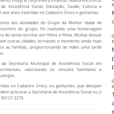
nto integral na primeira infância, realiza encontros
S
s de
Assistência Social, Educação, Saúde, Cultura e
té seis anos inseridas no Cadastro Único e gestantes.
onta das atividades do
Grupo da Melhor Idade de
 encontro do grupo, foi realizada uma
homenagem
a de cartas escritas por filhos e filhas. Muitas dessas
 em outras cidades, tornando o momento ainda mais
S
ximou as famílias, proporcionando às mães uma tarde
o.
a Secretaria Municipal de Assistência Social em
retenses, valorizando os vínculos familiares e
nicípio.
eridas no Cadastro Único, ou gestantes, que desejam
S
podem procurar a
Secretaria de Assistência Social
ou o
) 99137-3279
.