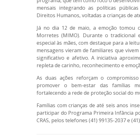
programa, que tem como foco o desenvolvime
mensais integrando as políticas pública
Direitos Humanos
, voltadas a crianças de a
Já no dia
12 de maio
, a emoção tomou c
Morretes (MIMO)
. Durante o tradicional
especial às mães
, com destaque para a leitur
mensagens vieram de familiares que vivem
significativo e afetivo. A iniciativa apro
repleta de carinho, reconhecimento e emoçã
As duas ações reforçam o compromisso d
promover o bem-estar das famílias mor
fortalecendo a rede de proteção social do mu
Famílias com crianças de até seis anos ins
participar do Programa Primeira Infância 
CRAS
, pelos telefones
(41) 99135-2037
e
(41