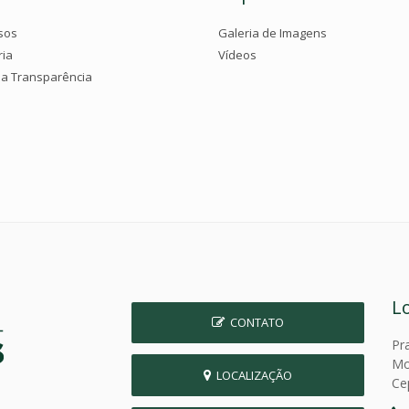
sos
Galeria de Imagens
ria
Vídeos
da Transparência
L
CONTATO
Pr
Mo
LOCALIZAÇÃO
Ce