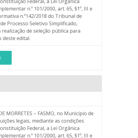
onstituição Federal, a Lei Orgânica
ementar n.º 101/2000, art. 65, §1º, III e
rmativa n.º142/2018 do Tribunal de
e Processo Seletivo Simplificado,
 realização de seleção pública para
deste edital.
S
 MORRETES – FASMO, no Município de
uições legais, mediante as condições
onstituição Federal, a Lei Orgânica
ementar n.º 101/2000, art. 65, §1º, III e