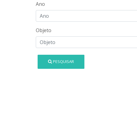
Ano
Objeto
PESQUISAR