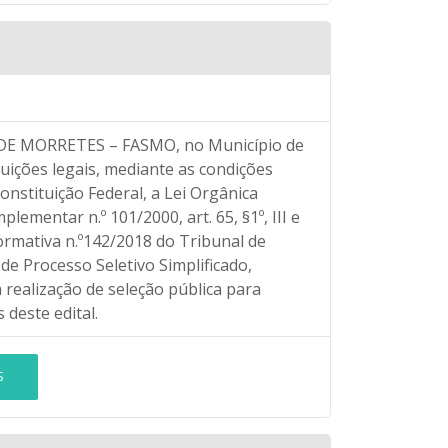
 MORRETES – FASMO, no Município de
uições legais, mediante as condições
onstituição Federal, a Lei Orgânica
ementar n.º 101/2000, art. 65, §1º, III e
rmativa n.º142/2018 do Tribunal de
e Processo Seletivo Simplificado,
 realização de seleção pública para
deste edital.
S