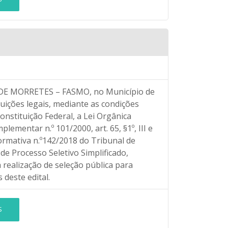
 MORRETES – FASMO, no Município de
uições legais, mediante as condições
onstituição Federal, a Lei Orgânica
ementar n.º 101/2000, art. 65, §1º, III e
rmativa n.º142/2018 do Tribunal de
e Processo Seletivo Simplificado,
 realização de seleção pública para
deste edital.
S