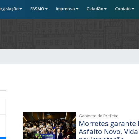
egislação
FASMO
Imprensa
Cidadão
Contato
Gabinete do Prefeito
Morretes garante 
Asfalto Novo, Vid