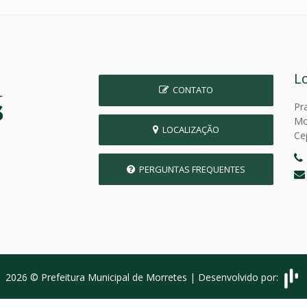
L
CONTATO
Pr
Mo
LOCALIZAÇÃO
Ce
PERGUNTAS FREQUENTES
2026 © Prefeitura Municipal de Morretes | Desenvolvido por: