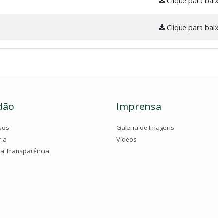
Clique para bai
Clique para bai
dão
Imprensa
sos
Galeria de Imagens
ria
Vídeos
da Transparência