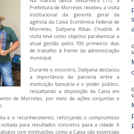
Na manhã desta sexta-feira (11), a
Prefeitura de Morretes recebeu a visita
institucional da gerente geral da
agência da Caixa Econômica Federal de
Morretes, Dallyana Ribas Chudzik. A
visita teve como objetivo parabenizar a
atual gestão pelos 100 primeiros dias
de trabalho à frente da administração
S
municipal.
Durante o encontro, Dallyana destacou
a importância da parceria entre a
instituição bancária e o poder público,
ressaltando a disposição da Caixa em
S
mento de Morretes, por meio de ações conjuntas e
o.
sita e o reconhecimento, reforçando o compromisso
voltada para resultados concretos para a cidade. A
álogos com instituições como a Caixa são essenciais