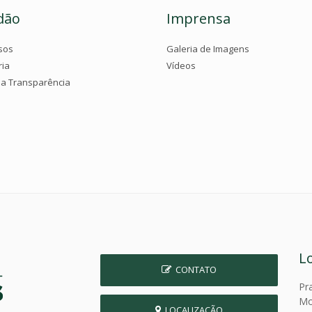
dão
Imprensa
sos
Galeria de Imagens
ria
Vídeos
da Transparência
L
CONTATO
Pr
Mo
LOCALIZAÇÃO