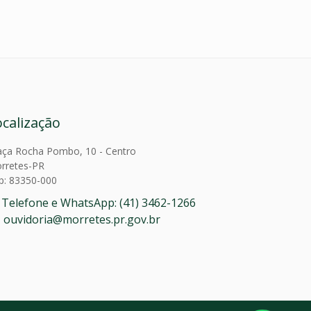
ocalização
aça Rocha Pombo, 10 - Centro
rretes-PR
p: 83350-000
Telefone e WhatsApp: (41) 3462-1266
ouvidoria@morretes.pr.gov.br