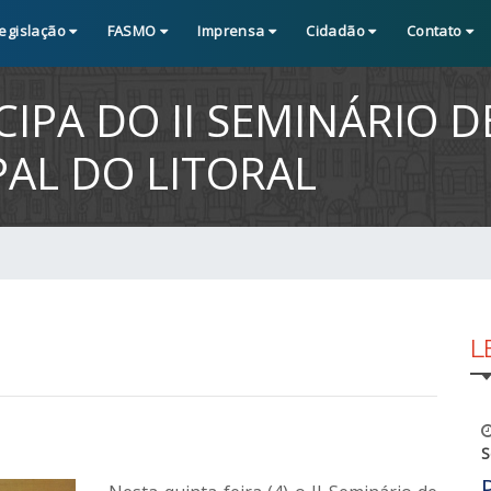
egislação
FASMO
Imprensa
Cidadão
Contato
IPA DO II SEMINÁRIO D
PAL DO LITORAL
L
S