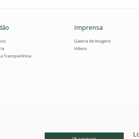
dão
Imprensa
sos
Galeria de Imagens
ria
Vídeos
da Transparência
L