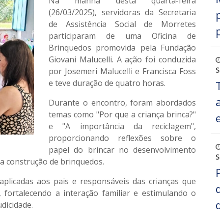
Na manhã desta quarta-feira
(26/03/2025), servidoras da Secretaria
de Assistência Social de Morretes
participaram de uma Oficina de
Brinquedos promovida pela Fundação
Giovani Malucelli. A ação foi conduzida
S
por Josemeri Malucelli e Francisca Foss
e teve duração de quatro horas.
Durante o encontro, foram abordados
temas como "Por que a criança brinca?"
e "A importância da reciclagem",
proporcionando reflexões sobre o
papel do brincar no desenvolvimento
S
na construção de brinquedos.
 aplicadas aos pais e responsáveis das crianças que
 fortalecendo a interação familiar e estimulando o
dicidade.