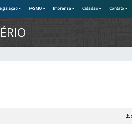
egislação
FASMO
Imprensa
Cidadão
Contato
ÉRIO
C